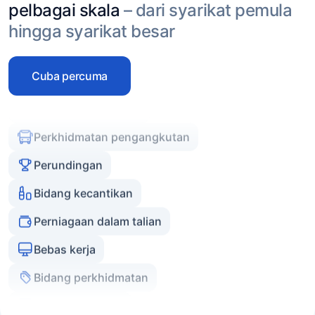
pelbagai skala
– dari syarikat pemula
Pakar dan jurulatih
hingga syarikat besar
E-dagang
Cuba percuma
Pemasar dan agensi
Perkhidmatan pengangkutan
Perundingan
Bidang kecantikan
Perniagaan dalam talian
Bebas kerja
Bidang perkhidmatan
Agensi hartanah
Pakar dan jurulatih