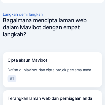
E-dagang
Langkah demi langkah
Pemasar dan agensi
Bagaimana mencipta laman web
Perkhidmatan pengangkutan
dalam Mavibot dengan empat
Perundingan
langkah?
Bidang kecantikan
Cipta akaun Mavibot
Daftar di Mavibot dan cipta projek pertama anda.
#1
Terangkan laman web dan perniagaan anda