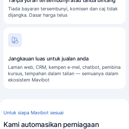
Tanpa yuran tersembunyi atau tanda bintang
Tiada bayaran tersembunyi, komisen dan caj tidak
dijangka. Dasar harga telus
Jangkauan luas untuk jualan anda
Laman web, CRM, kempen e-mel, chatbot, pembina
kursus, tempahan dalam talian — semuanya dalam
ekosistem Mavibot
Perniagaan dalam talian
Bebas kerja
Untuk siapa Mavibot sesuai
Bidang perkhidmatan
Kami automasikan perniagaan
Agensi hartanah