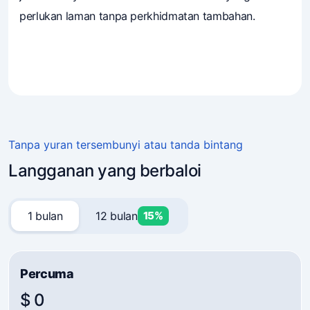
perlukan laman tanpa perkhidmatan tambahan.
4.7
(241)
Pemilik perniagaan mempercayai Mavibot
Tanpa yuran tersembunyi atau tanda bintang
Langganan yang berbaloi
1 bulan
12 bulan
15%
Percuma
$ 0