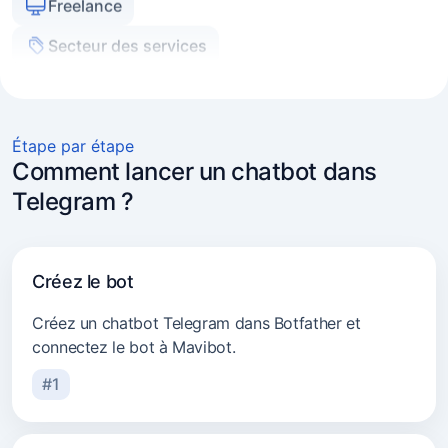
Secteur des services
Agences immobilières
Experts et coachs
Commerce en ligne
Étape par étape
Marketeurs et agences
Comment lancer un chatbot dans
Telegram ?
Transport et logistique
Conseil
Créez le bot
Secteur beauté
Créez un chatbot Telegram dans Botfather et
connectez le bot à Mavibot.
#1