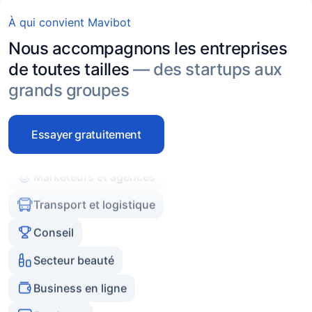
Freelance
À qui convient Mavibot
Secteur des services
Nous accompagnons les entreprises
Agences immobilières
de toutes tailles
— des startups aux
grands groupes
Experts et coachs
Commerce en ligne
Essayer gratuitement
Marketeurs et agences
Transport et logistique
Conseil
Secteur beauté
Business en ligne
Freelance