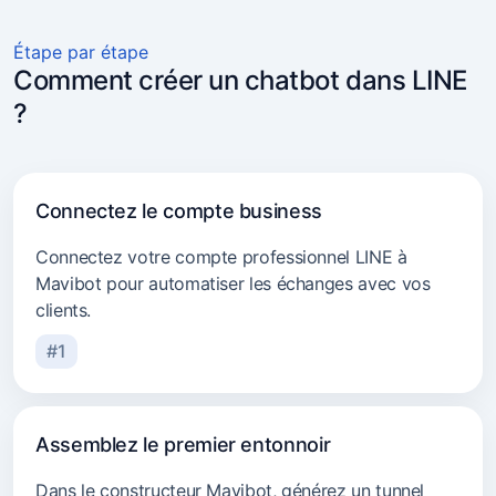
Commerce en ligne
Étape par étape
Comment créer un chatbot dans LINE
Marketeurs et agences
?
Transport et logistique
Conseil
Connectez le compte business
Secteur beauté
Connectez votre compte professionnel LINE à
Mavibot pour automatiser les échanges avec vos
clients.
#1
Assemblez le premier entonnoir
Dans le constructeur Mavibot, générez un tunnel