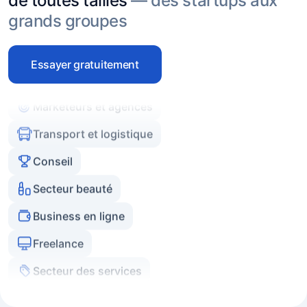
de toutes tailles
— des startups aux
grands groupes
Experts et coachs
Commerce en ligne
Essayer gratuitement
Marketeurs et agences
Transport et logistique
Conseil
Secteur beauté
Business en ligne
Freelance
Secteur des services
Agences immobilières
Experts et coachs