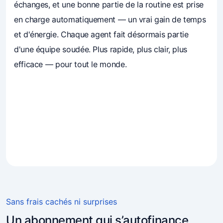
échanges, et une bonne partie de la routine est prise
en charge automatiquement — un vrai gain de temps
et d'énergie. Chaque agent fait désormais partie
d'une équipe soudée. Plus rapide, plus clair, plus
efficace — pour tout le monde.
4.7
(241)
Les entrepreneurs font confiance à Mavibot
Sans frais cachés ni surprises
Un abonnement qui s’autofinance