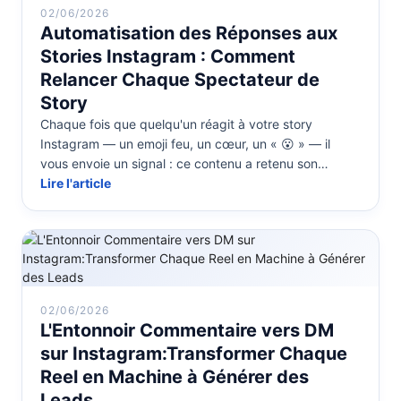
02/06/2026
Automatisation des Réponses aux
Stories Instagram : Comment
Relancer Chaque Spectateur de
Story
Chaque fois que quelqu'un réagit à votre story
Instagram — un emoji feu, un cœur, un « 😮 » — il
vous envoie un signal : ce contenu a retenu son
attention. La plupart des entrepr...
Lire l'article
02/06/2026
L'Entonnoir Commentaire vers DM
sur Instagram:Transformer Chaque
Reel en Machine à Générer des
Leads