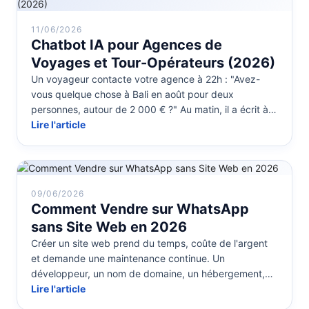
11/06/2026
Chatbot IA pour Agences de
Voyages et Tour-Opérateurs (2026)
Un voyageur contacte votre agence à 22h : "Avez-
vous quelque chose à Bali en août pour deux
personnes, autour de 2 000 € ?" Au matin, il a écrit à
trois autres agences. Celle qu...
Lire l'article
09/06/2026
Comment Vendre sur WhatsApp
sans Site Web en 2026
Créer un site web prend du temps, coûte de l'argent
et demande une maintenance continue. Un
développeur, un nom de domaine, un hébergement,
une stratégie SEO — et tout ça avant ...
Lire l'article