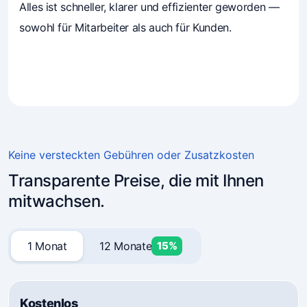
Alles ist schneller, klarer und effizienter geworden —
sowohl für Mitarbeiter als auch für Kunden.
4.7
(241)
Unternehmer vertrauen Mavibot
Keine versteckten Gebühren oder Zusatzkosten
Transparente Preise, die mit Ihnen
mitwachsen.
1 Monat
12 Monate
15%
Kostenlos