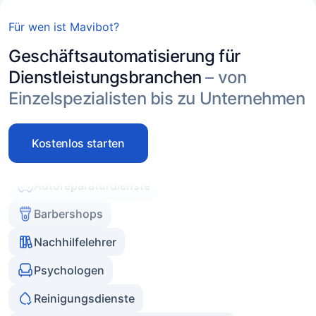
Mobile & Vor-Ort-Dienstleistungen
Für wen ist Mavibot?
Beauty-Salons
Geschäftsautomatisierung für
Beauty-Spezialisten
Dienstleistungsbranchen
– von
Kosmetikkliniken
Einzelspezialisten bis zu Unternehmen
Massage und Spa
Kostenlos starten
Autoreparaturdienste
Barbershops
Nachhilfelehrer
Psychologen
Reinigungsdienste
Medizinische Praxen & Zahnkliniken
Anwälte