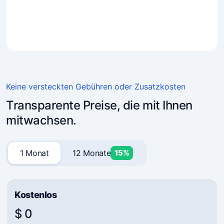
4.7
(241)
Unternehmer vertrauen Mavibot
Keine versteckten Gebühren oder Zusatzkosten
Transparente Preise, die mit Ihnen
mitwachsen.
1 Monat
12 Monate
15%
Kostenlos
$ 0