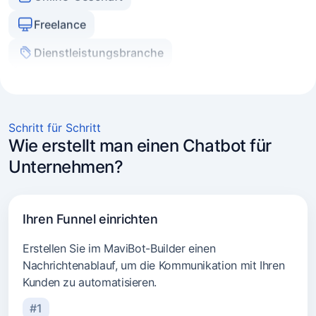
Dienstleistungsbranche
Immobilienagenturen
Experten und Coaches
E-Commerce
Schritt für Schritt
Marketer und Agenturen
Wie erstellt man einen Chatbot für
Unternehmen?
Transportdienste
Beratung
Ihren Funnel einrichten
Beauty-Branche
Erstellen Sie im MaviBot-Builder einen
Nachrichtenablauf, um die Kommunikation mit Ihren
Kunden zu automatisieren.
#1