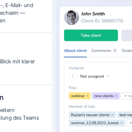
-, E-Mail- und
wechseln —
den
lick mit klarer
n
eitern
astung des Teams