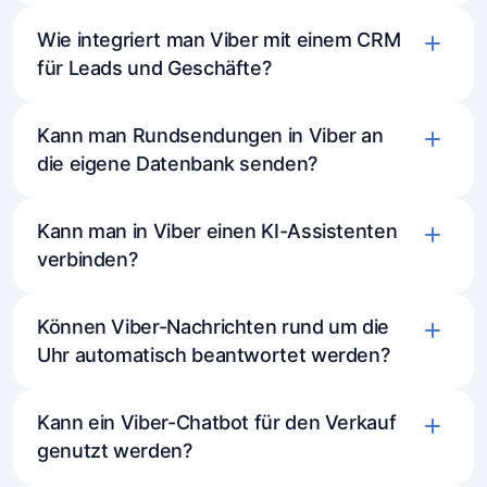
Verbinden Sie Viber über die Einstellungen
Wie integriert man Viber mit einem CRM
mit Mavibot
für Leads und Geschäfte?
Erstellen Sie einen Bot-Ablauf oder
verbinden Sie einen KI-Assistenten
Kann man Rundsendungen in Viber an
Konfigurieren Sie Antworten, Schaltflächen
die eigene Datenbank senden?
und Gesprächslogik
Kann man in Viber einen KI-Assistenten
verbinden?
Können Viber-Nachrichten rund um die
Uhr automatisch beantwortet werden?
Kann ein Viber-Chatbot für den Verkauf
genutzt werden?