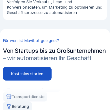
Verfolgen Sie Verkaufs-, Lead- und
Konversionsdaten, um Marketing zu optimieren und
Geschäftsprozesse zu automatisieren
Online-Geschäft
Freelance
Dienstleistungsbranche
Für wen ist Mavibot geeignet?
Immobilienagenturen
Von Startups bis zu Großunternehmen
– wir automatisieren Ihr Geschäft
Experten und Coaches
E-Commerce
Kostenlos starten
Marketer und Agenturen
Transportdienste
Beratung
Beauty-Branche