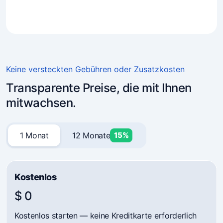
4.7
(241)
Unternehmer vertrauen Mavibot
Keine versteckten Gebühren oder Zusatzkosten
Transparente Preise, die mit Ihnen
mitwachsen.
1 Monat
12 Monate
15%
Kostenlos
$ 0
Kostenlos starten — keine Kreditkarte erforderlich