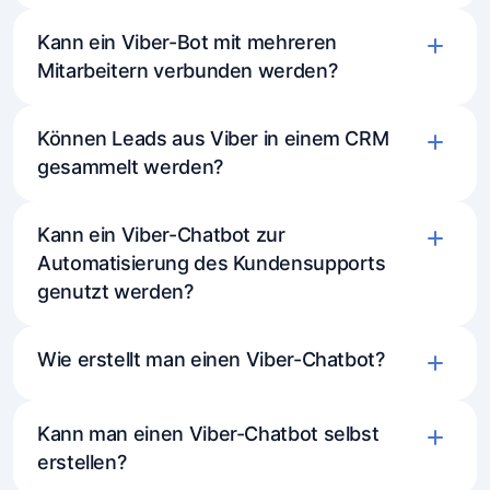
Drei Tage im vollausgestatteten Tarif —
Kann ein Viber-Bot mit mehreren
Mitarbeitern verbunden werden?
Zugang zu allen Funktionen (außer
Rundsendungen), damit Sie alles erkunden
können, was der Bot kann.
Können Leads aus Viber in einem CRM
gesammelt werden?
Ein kostenloses Abonnement ist immer
verfügbar und ermöglicht es Ihnen,
Kann ein Viber-Chatbot zur
Grundfunktionen zu nutzen und ohne
Automatisierung des Kundensupports
zeitliche Begrenzung mit dem Bot zu
genutzt werden?
arbeiten.
Wie erstellt man einen Viber-Chatbot?
Kann man einen Viber-Chatbot selbst
Erstellen Sie einen Bot in Viber und erhalten
erstellen?
Sie den Token