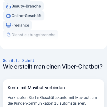
Online-Geschäft
Freelance
Dienstleistungsbranche
Immobilienagenturen
Experten und Coaches
E-Commerce
Schritt für Schritt
Marketer und Agenturen
Wie erstellt man einen Viber-Chatbot?
Transportdienste
Beratung
Konto mit Mavibot verbinden
Beauty-Branche
Verknüpfen Sie Ihr Geschäftskonto mit Mavibot, um
die Kundenkommunikation zu automatisieren.