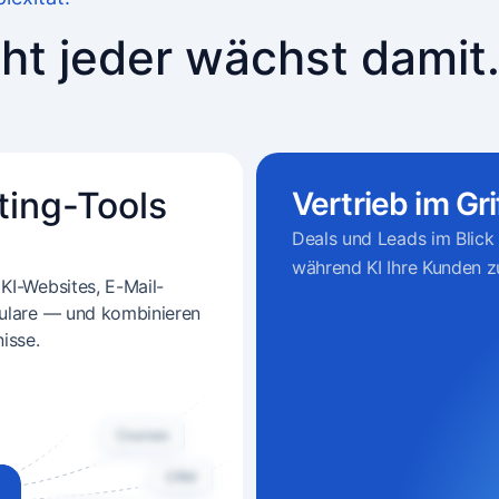
cht jeder wächst damit
ting-Tools
Vertrieb im Gri
Deals und Leads im Blick 
während KI Ihre Kunden z
KI-Websites, E-Mail-
lare — und kombinieren
isse.