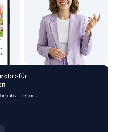
er<br>für
en
n beantwortet und