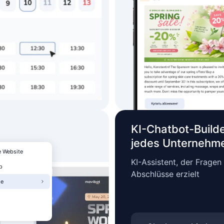
KI-Chatbot-Build
jedes Unternehm
e Website
KI-Assistent, der Frage
p
Abschlüsse erzielt
ge