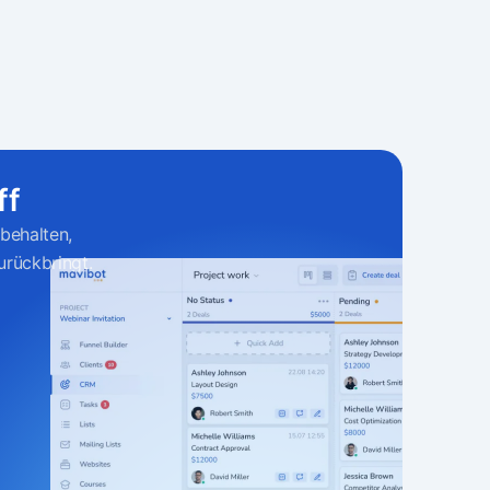
.
ff
behalten,
urückbringt.